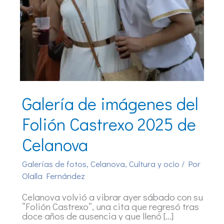
Galería de imágenes del
Folión Castrexo 2025 de
Celanova
Galerías de fotos
,
Celanova
,
Cultura y ocio
/ Por
Olalla Fernández
Celanova volvió a vibrar ayer sábado con su
“Folión Castrexo”, una cita que regresó tras
doce años de ausencia y que llenó […]