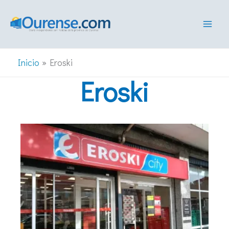
Ir
al
contenido
Inicio
Eroski
Eroski