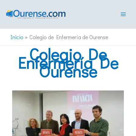
Ir
al
contenido
Inicio
Colegio de Enfermería de Ourense
Colegio De
Enfermería De
Ourense