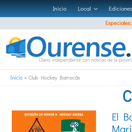
Ir
Inicio
Local
Edicione
al
Especiales:
contenido
Inicio
Club Hockey Barrocás
C
El B
Mar