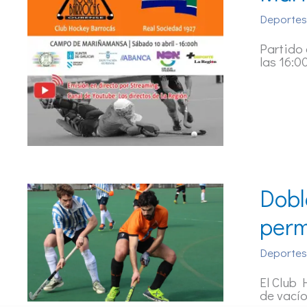
Deportes
Partido
las 16:0
Dobl
per
Deportes
El Club 
de vacío