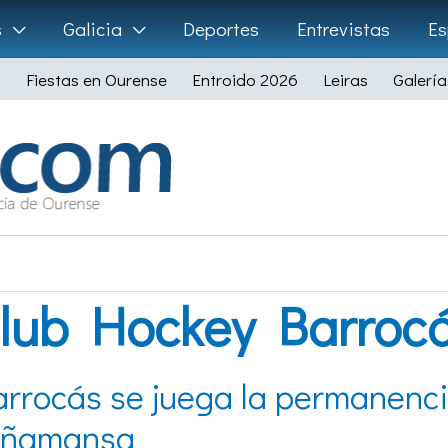
s
Galicia
Deportes
Entrevistas
Es
Fiestas en Ourense
Entroido 2026
Leiras
Galería
lub Hockey Barroc
arrocás se juega la permanenc
iñamansa