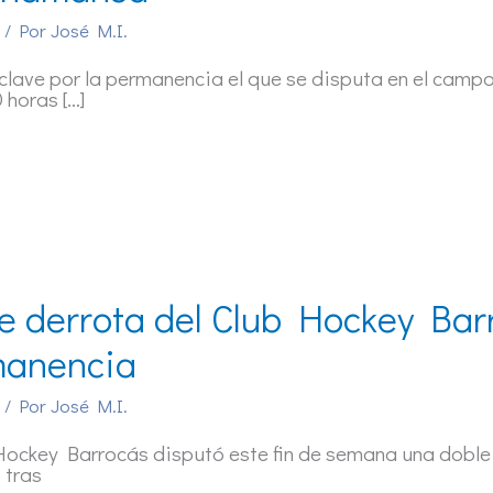
/ Por
José M.I.
 clave por la permanencia el que se disputa en el ca
0 horas […]
e derrota del Club Hockey Barr
manencia
/ Por
José M.I.
Hockey Barrocás disputó este fin de semana una doble 
 tras