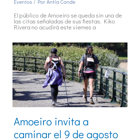
Eventos
/ Por
Antía Conde
El público de Amoeiro se queda sin una de
las citas señaladas de sus fiestas. Kiko
Rivera no acudirá este viernes a
Amoeiro invita a
caminar el 9 de agosto