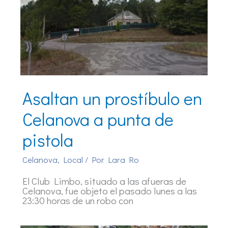
Asaltan un prostíbulo en
Celanova a punta de
pistola
Celanova
,
Local
/ Por
Lara Ro
El Club Limbo, situado a las afueras de
Celanova, fue objeto el pasado lunes a las
23:30 horas de un robo con