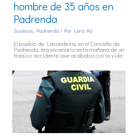
hombre de 35 años en
Padrenda
Sucesos
,
Padrenda
/ Por
Lara Ro
El pueblo de Lavandeira, en el Concello de
Padrenda, era escenario esta mañana de un
trágico accidente que acababa con la vida