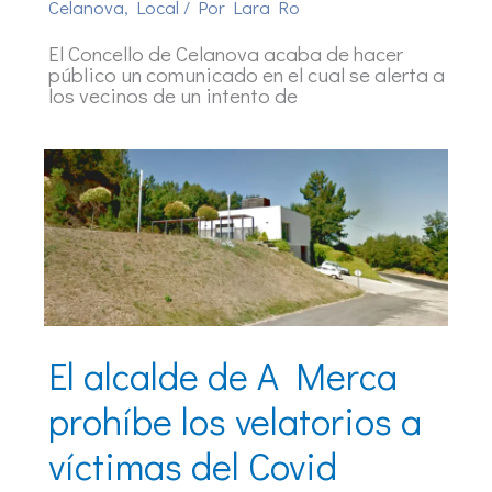
Celanova
,
Local
/ Por
Lara Ro
El Concello de Celanova acaba de hacer
público un comunicado en el cual se alerta a
los vecinos de un intento de
El alcalde de A Merca
prohíbe los velatorios a
víctimas del Covid