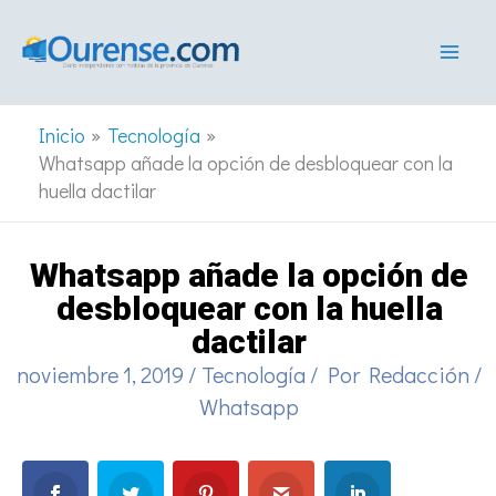
Ir
al
contenido
Inicio
Tecnología
Whatsapp añade la opción de desbloquear con la
huella dactilar
Whatsapp añade la opción de
desbloquear con la huella
dactilar
noviembre 1, 2019
/
Tecnología
/ Por
Redacción
/
Whatsapp