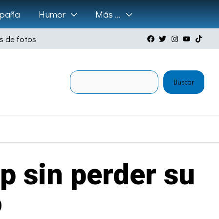
paña
Humor
Más …
s de fotos
Buscar
Buscar
p sin perder su
o