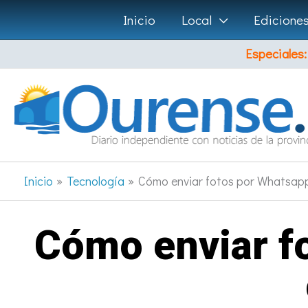
Ir
Inicio
Local
Edicione
al
Especiales:
contenido
Inicio
Tecnología
Cómo enviar fotos por Whatsapp
Cómo enviar fo