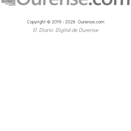
Copyright © 2019 - 2026 Ourense.com
El Diario Digital de Ourense