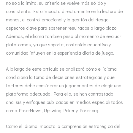
no solo la imita, su criterio se vuelve más sólido y
consistente. Esto impacta directamente en la lectura de
manos, el control emocional y la gestión del riesgo,
aspectos clave para sostener resultados a largo plazo.
Además, el idioma también pesa al momento de evaluar
plataformas, ya que soporte, contenido educativo y
comunidad influyen en la experiencia diaria de juego.
A lo largo de este artículo se analizará cómo el idioma
condiciona la toma de decisiones estratégicas y qué
factores debe considerar un jugador antes de elegir una
plataforma adecuada. Para ello, se han contrastado
análisis y enfoques publicados en medios especializados
como PokerNews, Upswing Poker y Poker.org.
Cómo el idioma impacta la comprensión estratégica del