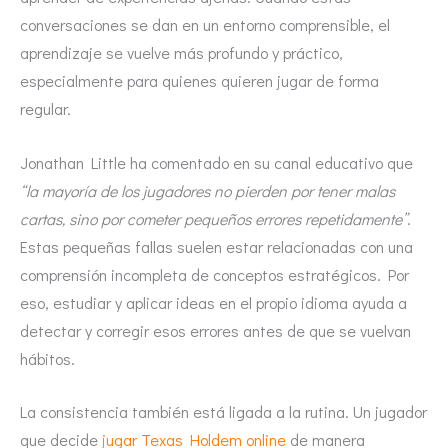
conversaciones se dan en un entorno comprensible, el
aprendizaje se vuelve más profundo y práctico,
especialmente para quienes quieren jugar de forma
regular.
Jonathan Little ha comentado en su canal educativo que
“la mayoría de los jugadores no pierden por tener malas
cartas, sino por cometer pequeños errores repetidamente”
.
Estas pequeñas fallas suelen estar relacionadas con una
comprensión incompleta de conceptos estratégicos. Por
eso, estudiar y aplicar ideas en el propio idioma ayuda a
detectar y corregir esos errores antes de que se vuelvan
hábitos.
La consistencia también está ligada a la rutina. Un jugador
que decide
jugar Texas Holdem online
de manera