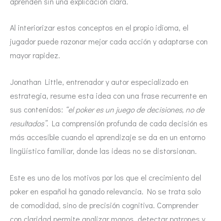
aprenden sin una explicación clara.
Al interiorizar estos conceptos en el propio idioma, el
jugador puede razonar mejor cada acción y adaptarse con
mayor rapidez.
Jonathan Little, entrenador y autor especializado en
estrategia, resume esta idea con una frase recurrente en
sus contenidos:
“el poker es un juego de decisiones, no de
resultados”
. La comprensión profunda de cada decisión es
más accesible cuando el aprendizaje se da en un entorno
lingüístico familiar, donde las ideas no se distorsionan.
Este es uno de los motivos por los que el crecimiento del
poker en español ha ganado relevancia. No se trata solo
de comodidad, sino de precisión cognitiva. Comprender
con claridad permite analizar manos, detectar patrones y