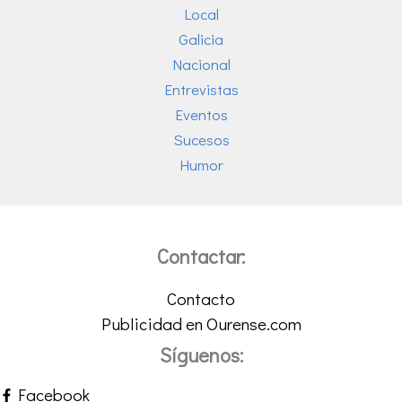
Local
Galicia
Nacional
Entrevistas
Eventos
Sucesos
Humor
Contactar:
Contacto
Publicidad en Ourense.com
Síguenos:
Facebook