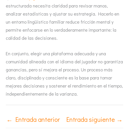
estructurada necesita claridad para revisar manos,
analizar estadísticas y ajustar su estrategia. Hacerlo en
un entorno lingüístico familiar reduce fricción mental y
permite enfocarse en lo verdaderamente importante: la
calidad de las decisiones.
En conjunto, elegir una plataforma adecuada y una
comunidad alineada con el idioma del jugador no garantiza
ganancias, pero sí mejora el proceso. Un proceso más
claro, disciplinado y consciente es la base para tomar
mejores decisiones y sostener el rendimiento en el tiempo,
independientemente de la varianza.
←
Entrada anterior
Entrada siguiente
→