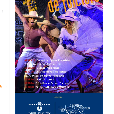
en
te
→