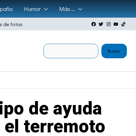
paña
Humor
Más …
s de fotos
Buscar
Buscar
uipo de ayuda
 el terremoto