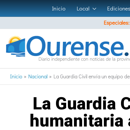
Ir
Inicio
Local
Edicione
al
Especiales:
contenido
Inicio
Nacional
La Guardia Civil envía un equipo d
La Guardia C
humanitaria 