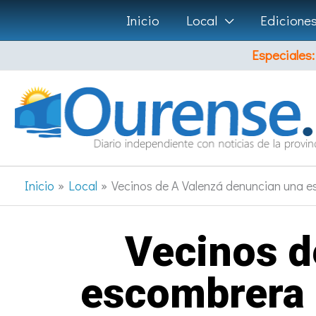
Ir
Inicio
Local
Edicione
al
Especiales:
contenido
Inicio
Local
Vecinos de A Valenzá denuncian una es
Vecinos d
escombrera i