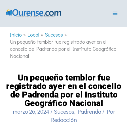
Ir
al
contenido
Inicio
Local
Sucesos
Un pequeño temblor fue registrado ayer en el
concello de Padrenda por el Instituto Geográfico
Nacional
Un pequeño temblor fue
registrado ayer en el concello
de Padrenda por el Instituto
Geográfico Nacional
marzo 26, 2024
/
Sucesos
,
Padrenda
/ Por
Redacción