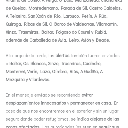
de Queixa, Montederramo, Parada de Sil, Castro Caldelas,
A Teixeira, San Xoán de Río, Larouco, Petín, A Rúa,
Quiroga, Ribas de Sil, O Barco de Valdeorras, Vilamartín,
Xinzo, Trasmiras, Baltar, Folgoso do Courel y Rubiá,
además de Carballeda de Avia, Leiro, Avión y Beade
.
A lo largo de la tarde, las
alertas
también fueron enviadas
a
Baltar, Os Blancos, Xinzo, Trasmiras, Cualedro,
Monterrei, Verín, Laza, Oímbra, Riós, A Gudiña, A
Mezquita y Vilardevós
.
En el mensaje enviado se recomienda
evitar
desplazamientos innecesarios
y
permanecer en casa
. En
caso de que nos encontremos en el exterior y sin un lugar
seguro donde poder refugiarnos, se indica
alejarse de las
zonas afectadas
. Las autoridades insisten en
seguir sus