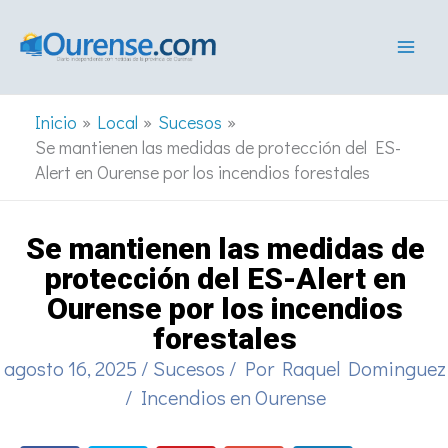
Ir
al
contenido
Inicio
Local
Sucesos
Se mantienen las medidas de protección del ES-
Alert en Ourense por los incendios forestales
Se mantienen las medidas de
protección del ES-Alert en
Ourense por los incendios
forestales
agosto 16, 2025
/
Sucesos
/ Por
Raquel Dominguez
/
Incendios en Ourense