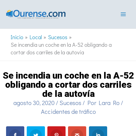
Ir
al
contenido
Inicio
Local
Sucesos
Se incendia un coche en la A-52 obligando a
cortar dos carriles de la autovía
Se incendia un coche en la A-52
obligando a cortar dos carriles
de la autovía
agosto 30, 2020
/
Sucesos
/ Por
Lara Ro
/
Accidentes de tráfico