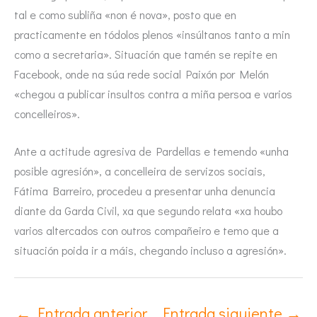
tal e como subliña «non é nova», posto que en
practicamente en tódolos plenos «insúltanos tanto a min
como a secretaria». Situación que tamén se repite en
Facebook, onde na súa rede social Paixón por Melón
«chegou a publicar insultos contra a miña persoa e varios
concelleiros».
Ante a actitude agresiva de Pardellas e temendo «unha
posible agresión», a concelleira de servizos sociais,
Fátima Barreiro, procedeu a presentar unha denuncia
diante da Garda Civil, xa que segundo relata «xa houbo
varios altercados con outros compañeiro e temo que a
situación poida ir a máis, chegando incluso a agresión».
←
Entrada anterior
Entrada siguiente
→