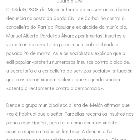
Guardia Civil
O PSdeG-PSOE de Melón informa da presentación dunha
denuncia no posto da Garda Civil de Carballiño contra o
concelleiro do Partido Popular e ex alcalde do municipio,
Manuel Alberto Pardellas Álvarez por inxurias, insultos e
vexacións ao remate do pleno municipal celebrado o
pasado 26 de marzo. As e os socialistas explican que o
edil popular «proferiu numerosos insultos contra o alcalde,
a secretaria e a concelleira de servizos sociais», situación
que consideran «inadmisible» e que segundo sinalan
«atenta directamente contra a democracia».
Dende o grupo municipal socialista de Melón afirman que
«xa é habitual que o señor Pardellas recorra os insultos nos
plenos municipais», pero tal e como apuntan «nesta
ocasión superou todos os límites». A denuncia foi
presentada pola concelleira de servizos sociais, Fátima