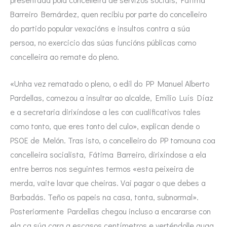
Barreiro Bernárdez, quen recibiu por parte do concelleiro
do partido popular vexacións e insultos contra a súa
persoa, no exercicio das súas funcións públicas como
concelleira ao remate do pleno.
«Unha vez rematado o pleno, o edil do PP Manuel Alberto
Pardellas, comezou a insultar ao alcalde, Emilio Luís Díaz
e a secretaria dirixíndose a les con cualificativos tales
como tonto, que eres tonto del culo», explican dende o
PSOE de Melón. Tras isto, o concelleiro do PP tomouna coa
concelleira socialista, Fátima Barreiro, dirixíndose a ela
entre berros nos seguintes termos «esta peixeira de
merda, vaite lavar que cheiras. Vai pagar o que debes a
Barbadás. Teño os papeis na casa, tonta, subnormal».
Posteriormente Pardellas chegou incluso a encararse con
ela ca súa cara a escasos centímetros e verténdolle auga