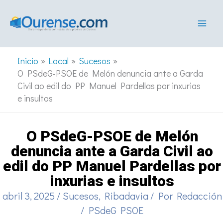
Ir
al
contenido
Inicio
Local
Sucesos
O PSdeG-PSOE de Melón denuncia ante a Garda
Civil ao edil do PP Manuel Pardellas por inxurias
e insultos
O PSdeG-PSOE de Melón
denuncia ante a Garda Civil ao
edil do PP Manuel Pardellas por
inxurias e insultos
abril 3, 2025
/
Sucesos
,
Ribadavia
/ Por
Redacción
/
PSdeG PSOE