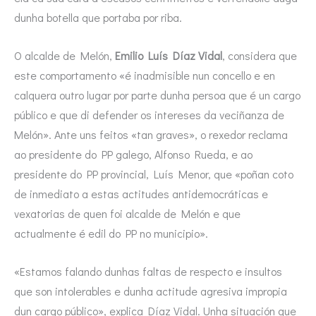
dunha botella que portaba por riba.
O alcalde de Melón,
Emilio Luís Díaz Vidal
, considera que
este comportamento «é inadmisible nun concello e en
calquera outro lugar por parte dunha persoa que é un cargo
público e que di defender os intereses da veciñanza de
Melón». Ante uns feitos «tan graves», o rexedor reclama
ao presidente do PP galego, Alfonso Rueda, e ao
presidente do PP provincial, Luís Menor, que «poñan coto
de inmediato a estas actitudes antidemocráticas e
vexatorias de quen foi alcalde de Melón e que
actualmente é edil do PP no municipio».
«Estamos falando dunhas faltas de respecto e insultos
que son intolerables e dunha actitude agresiva impropia
dun cargo público», explica Díaz Vidal. Unha situación que