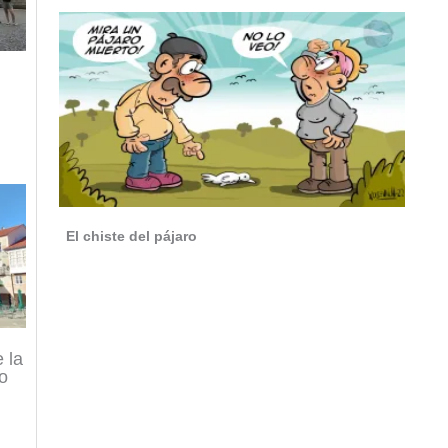
El chiste del pájaro
 la
co