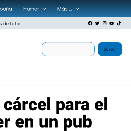
paña
Humor
Más …
s de fotos
Buscar
Buscar
cárcel para el
er en un pub