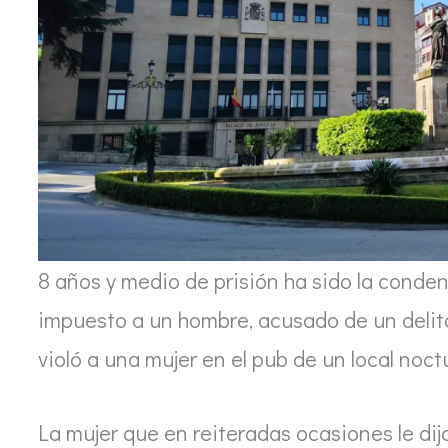
8 años y medio de prisión ha sido la conde
impuesto a un hombre, acusado de un delit
violó a una mujer en el pub de un local noct
La mujer que en reiteradas ocasiones le dijo