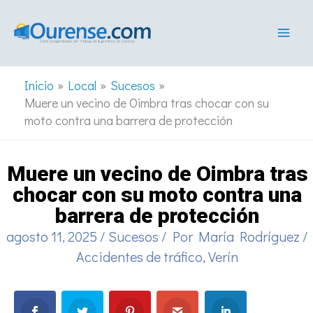
Ir
al
contenido
Inicio
Local
Sucesos
Muere un vecino de Oimbra tras chocar con su
moto contra una barrera de protección
Muere un vecino de Oimbra tras
chocar con su moto contra una
barrera de protección
agosto 11, 2025
/
Sucesos
/ Por
María Rodríguez
/
Accidentes de tráfico
,
Verín