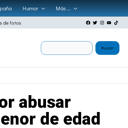
paña
Humor
Más …
s de fotos
Buscar
Buscar
or abusar
menor de edad