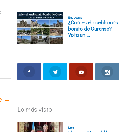
o
te
→
Lo más visto