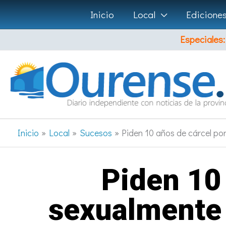
Ir
Inicio
Local
Edicione
al
Especiales:
contenido
Inicio
Local
Sucesos
Piden 10 años de cárcel po
Piden 10
sexualmente 