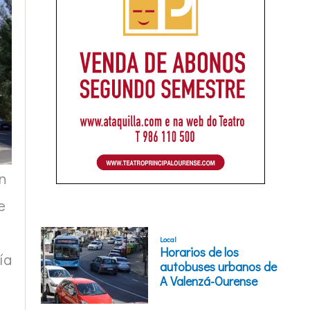
en
e
ía