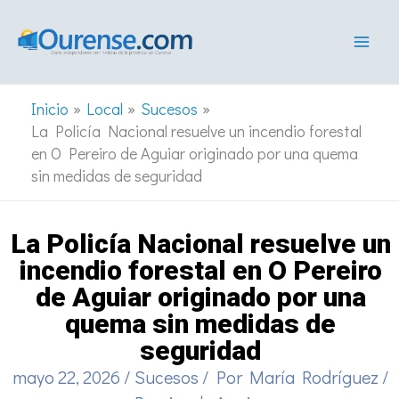
Ir
al
contenido
Inicio
Local
Sucesos
La Policía Nacional resuelve un incendio forestal
en O Pereiro de Aguiar originado por una quema
sin medidas de seguridad
La Policía Nacional resuelve un
incendio forestal en O Pereiro
de Aguiar originado por una
quema sin medidas de
seguridad
mayo 22, 2026
/
Sucesos
/ Por
María Rodríguez
/