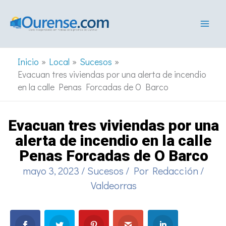
Ir
al
contenido
Inicio
Local
Sucesos
Evacuan tres viviendas por una alerta de incendio
en la calle Penas Forcadas de O Barco
Evacuan tres viviendas por una
alerta de incendio en la calle
Penas Forcadas de O Barco
mayo 3, 2023
/
Sucesos
/ Por
Redacción
/
Valdeorras