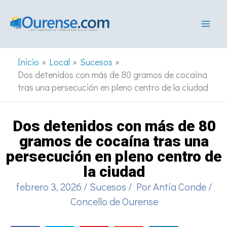
Ir
al
contenido
Inicio
Local
Sucesos
Dos detenidos con más de 80 gramos de cocaína
tras una persecución en pleno centro de la ciudad
Dos detenidos con más de 80
gramos de cocaína tras una
persecución en pleno centro de
la ciudad
febrero 3, 2026
/
Sucesos
/ Por
Antía Conde
/
Concello de Ourense