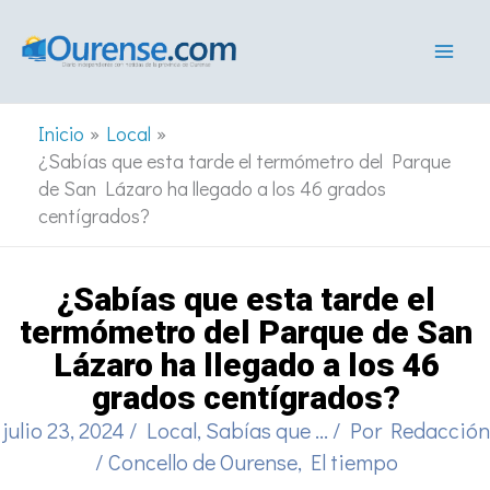
Ir
al
contenido
Inicio
Local
¿Sabías que esta tarde el termómetro del Parque
de San Lázaro ha llegado a los 46 grados
centígrados?
¿Sabías que esta tarde el
termómetro del Parque de San
Lázaro ha llegado a los 46
grados centígrados?
julio 23, 2024
/
Local
,
Sabías que ...
/ Por
Redacción
/
Concello de Ourense
,
El tiempo