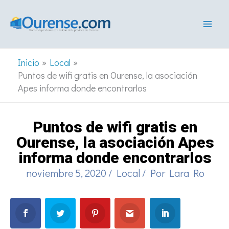
Ir
al
contenido
Inicio
Local
Puntos de wifi gratis en Ourense, la asociación
Apes informa donde encontrarlos
Puntos de wifi gratis en
Ourense, la asociación Apes
informa donde encontrarlos
noviembre 5, 2020
/
Local
/ Por
Lara Ro