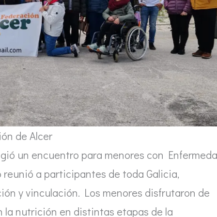
ón de Alcer
ogió un encuentro para menores con Enfermed
o reunió a participantes de toda Galicia,
ión y vinculación. Los menores disfrutaron de
la nutrición en distintas etapas de la