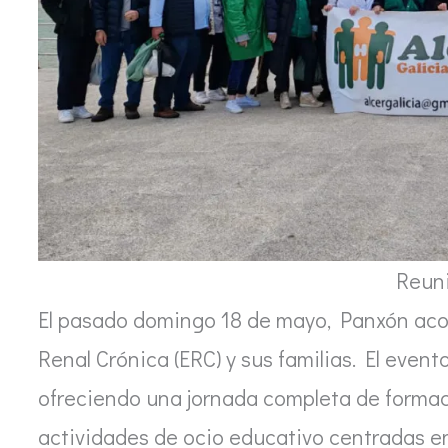
Reuni
El pasado domingo 18 de mayo, Panxón ac
Renal Crónica (ERC) y sus familias. El event
ofreciendo una jornada completa de formac
actividades de ocio educativo centradas en 