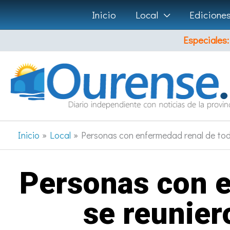
Ir
Inicio
Local
Edicione
al
Especiales:
contenido
Inicio
Local
Personas con enfermedad renal de tod
Personas con e
se reunie