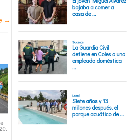
te
→
ve
120,