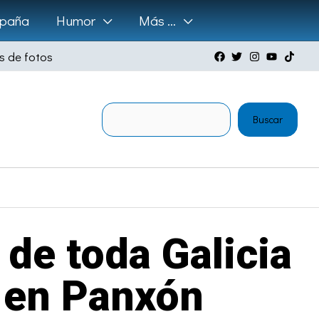
paña
Humor
Más …
s de fotos
Buscar
Buscar
de toda Galicia
 en Panxón