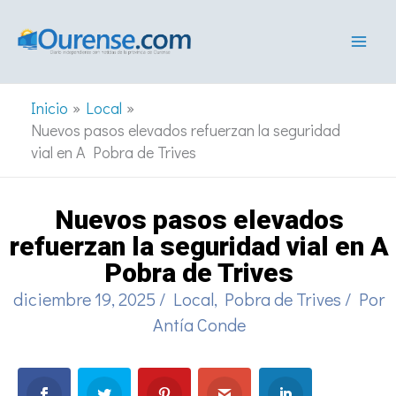
Ir
al
contenido
Inicio
Local
Nuevos pasos elevados refuerzan la seguridad
vial en A Pobra de Trives
Nuevos pasos elevados
refuerzan la seguridad vial en A
Pobra de Trives
diciembre 19, 2025
/
Local
,
Pobra de Trives
/ Por
Antía Conde