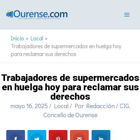
Ir
al
contenido
Inicio
Local
Trabajadores de supermercados en huelga hoy
para reclamar sus derechos
Trabajadores de supermercados
en huelga hoy para reclamar sus
derechos
mayo 16, 2025
/
Local
/ Por
Redacción
/
CIG
,
Concello de Ourense