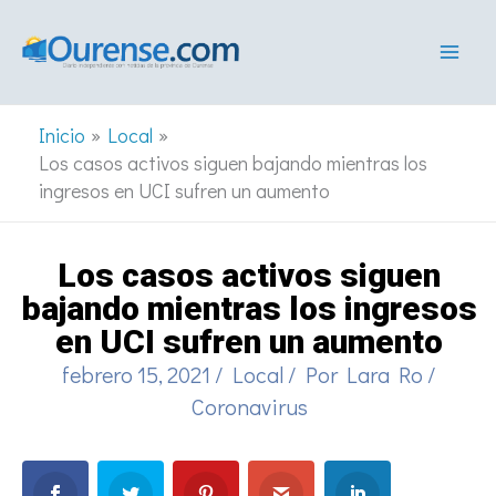
Ir
al
contenido
Inicio
Local
Los casos activos siguen bajando mientras los
ingresos en UCI sufren un aumento
Los casos activos siguen
bajando mientras los ingresos
en UCI sufren un aumento
febrero 15, 2021
/
Local
/ Por
Lara Ro
/
Coronavirus