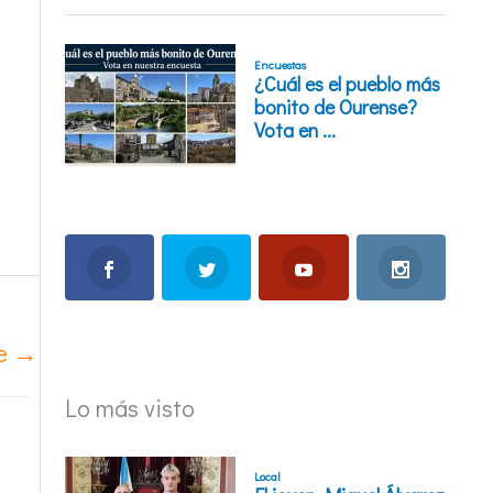
te
→
Lo más visto