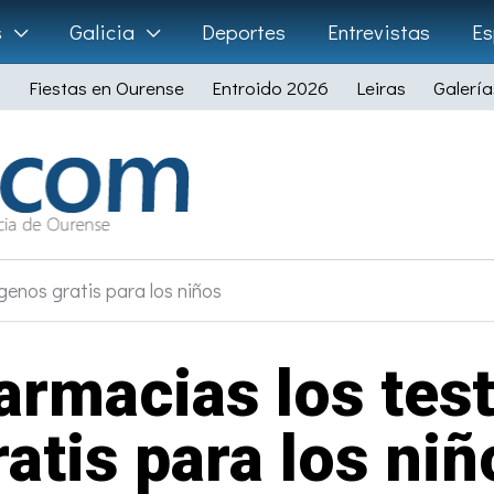
s
Galicia
Deportes
Entrevistas
Es
Fiestas en Ourense
Entroido 2026
Leiras
Galería
genos gratis para los niños
farmacias los tes
ratis para los niñ