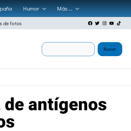
paña
Humor
Más …
s de fotos
Buscar
Buscar
t de antígenos
os