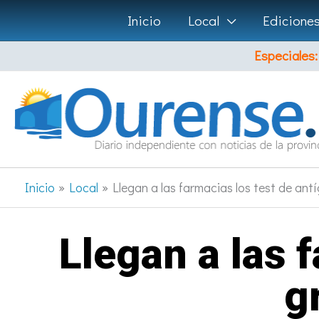
Ir
Inicio
Local
Edicione
al
Especiales:
contenido
Inicio
Local
Llegan a las farmacias los test de antí
Llegan a las 
g