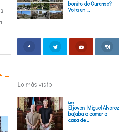
os
a
te
→
Lo más visto