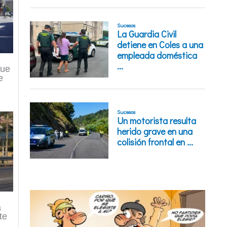
que
e
a
te