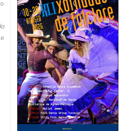
vo
da
 e