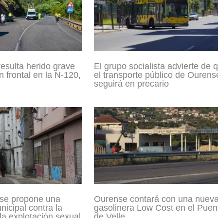
resulta herido grave
El grupo socialista advierte de 
n frontal en la N-120,
el transporte público de Ourens
seguirá en precario
se propone una
Ourense contará con una nuev
icipal contra la
gasolinera Low Cost en el Puen
 la explotación sexual
de Velle