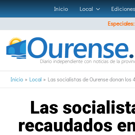
Ir
Inicio
Local
Edicione
al
Especiales:
contenido
Inicio
Local
Las socialistas de Ourense donan los
Las socialis
recaudados en