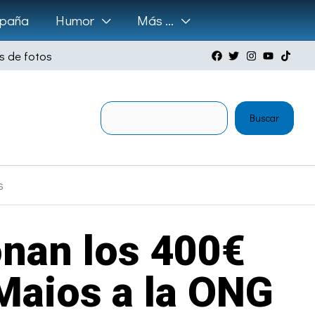
paña
Humor
Más …
s de fotos
Buscar
Buscar
s
onan los 400€
Maios a la ONG