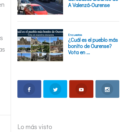
en
as
as
Lo más visto