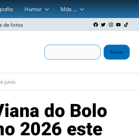
paña
Humor
Más …
s de fotos
Buscar
Buscar
e junio
Viana do Bolo
no 2026 este