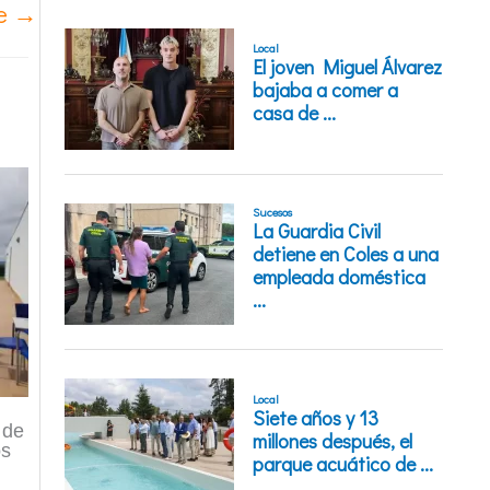
te
→
 de
os