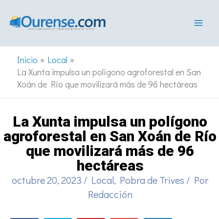
Ir
al
contenido
Inicio
Local
La Xunta impulsa un polígono agroforestal en San
Xoán de Río que movilizará más de 96 hectáreas
La Xunta impulsa un polígono
agroforestal en San Xoán de Río
que movilizará más de 96
hectáreas
octubre 20, 2023
/
Local
,
Pobra de Trives
/ Por
Redacción