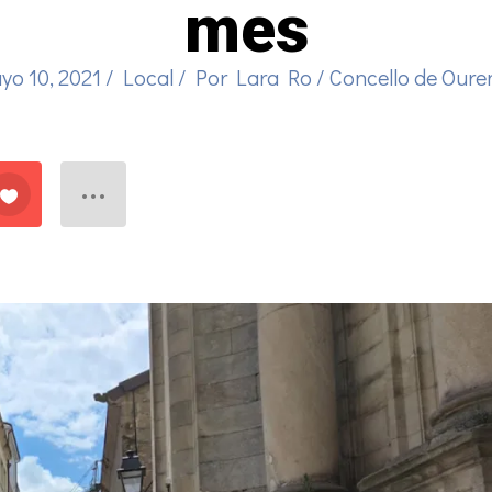
mes
yo 10, 2021
/
Local
/ Por
Lara Ro
/
Concello de Oure