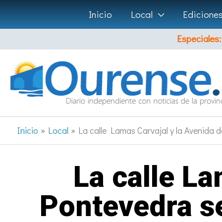
Ir
Inicio
Local
Edicione
al
Especiales:
contenido
Inicio
Local
La calle Lamas Carvajal y la Avenida 
La calle La
Pontevedra se