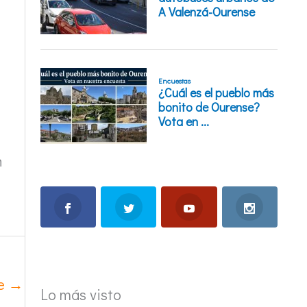
n
te
→
Lo más visto