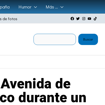
paña
Humor
Más …
s de fotos
Buscar
Buscar
a Avenida de
ico durante un