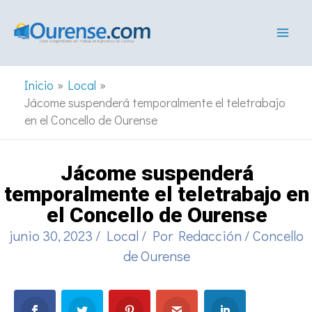
Ir
al
contenido
Inicio
Local
Jácome suspenderá temporalmente el teletrabajo
en el Concello de Ourense
Jácome suspenderá
temporalmente el teletrabajo en
el Concello de Ourense
junio 30, 2023
/
Local
/ Por
Redacción
/
Concello
de Ourense