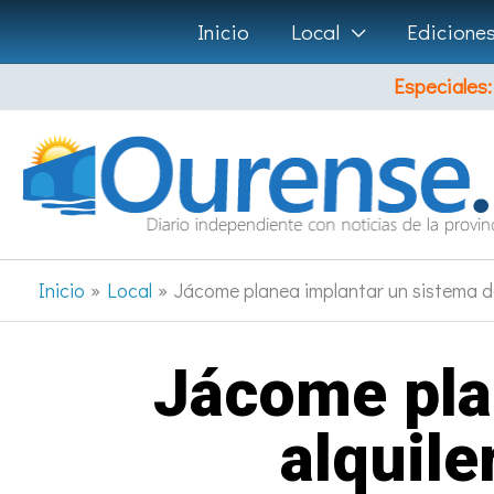
Ir
Inicio
Local
Edicione
al
Especiales:
contenido
Inicio
Local
Jácome planea implantar un sistema de 
Jácome pla
alquile