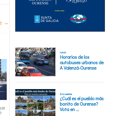
te
→
que
e