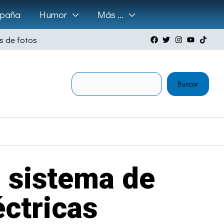
paña
Humor
Más …
s de fotos
Buscar
Buscar
 sistema de
éctricas