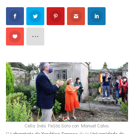
Celia Inés Feijóo Soto con Manuel Calvo.
El
Laboratorio de Xenética Forense
de la
Universidade de