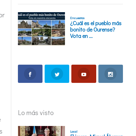
or
Lo más visto
e
s