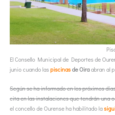
Pis
El Consello Municipal de Deportes de Oure
junio cuando las
piscinas
de Oira
abran al p
Según se ha informado en los próximos días 
cita en las instalaciones que tendrán una 
el concello de Ourense ha habilitado la
sigu