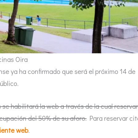
cinas Oira
nse ya ha confirmado que será el próximo 14 de
úblico.
se habilitará la web a través de la cual reservar
ocupación del 50% de su aforo.
Para reservar cit
iente web
.