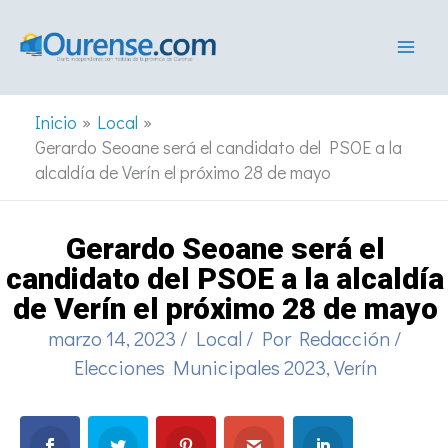
Ir
al
contenido
Inicio
Local
Gerardo Seoane será el candidato del PSOE a la
alcaldía de Verín el próximo 28 de mayo
Gerardo Seoane será el
candidato del PSOE a la alcaldía
de Verín el próximo 28 de mayo
marzo 14, 2023
/
Local
/ Por
Redacción
/
Elecciones Municipales 2023
,
Verín