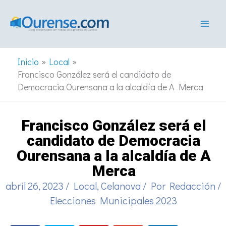
Ir
al
contenido
Inicio
Local
Francisco González será el candidato de
Democracia Ourensana a la alcaldía de A Merca
Francisco González será el
candidato de Democracia
Ourensana a la alcaldía de A
Merca
abril 26, 2023
/
Local
,
Celanova
/ Por
Redacción
/
Elecciones Municipales 2023