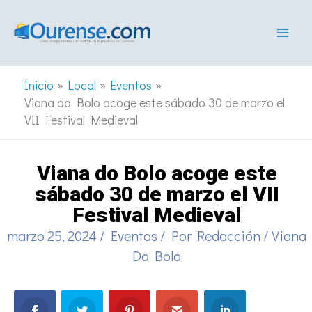
Ir
al
contenido
Inicio
Local
Eventos
Viana do Bolo acoge este sábado 30 de marzo el
VII Festival Medieval
Viana do Bolo acoge este
sábado 30 de marzo el VII
Festival Medieval
marzo 25, 2024
/
Eventos
/ Por
Redacción
/
Viana
Do Bolo