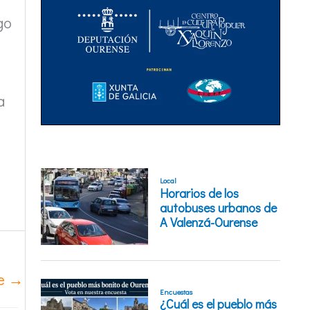
go
a
te
→