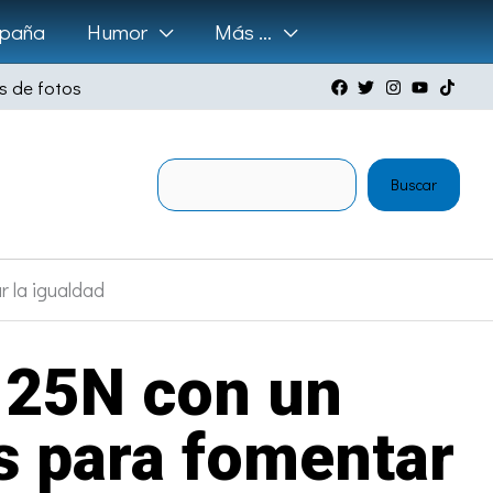
paña
Humor
Más …
s de fotos
Buscar
Buscar
r la igualdad
l 25N con un
s para fomentar