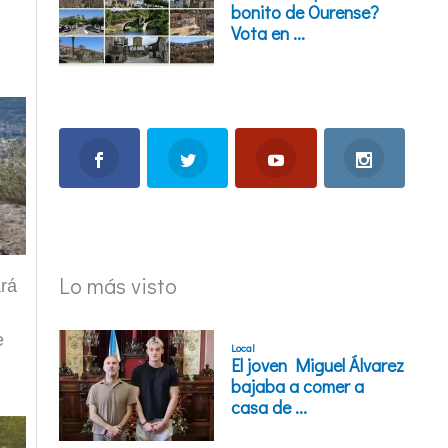
Lo más visto
ará
e