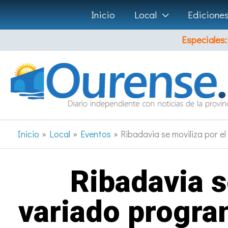
Ir
Inicio
Local
Edicione
al
Especiales:
contenido
Inicio
Local
Eventos
Ribadavia se moviliza por e
Ribadavia s
variado progra