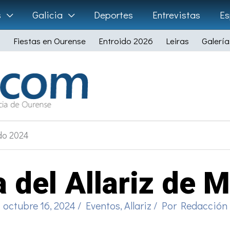
s
Galicia
Deportes
Entrevistas
Es
Fiestas en Ourense
Entroido 2026
Leiras
Galería
do 2024
 del Allariz de 
octubre 16, 2024
/
Eventos
,
Allariz
/ Por
Redacción