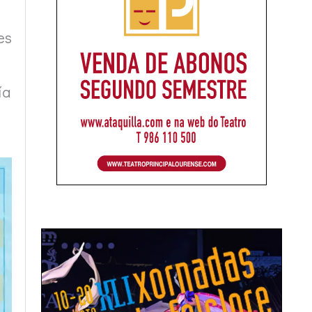
es
ía