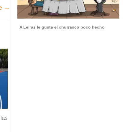
te
→
A Leiras le gusta el churrasco poco hecho
 las