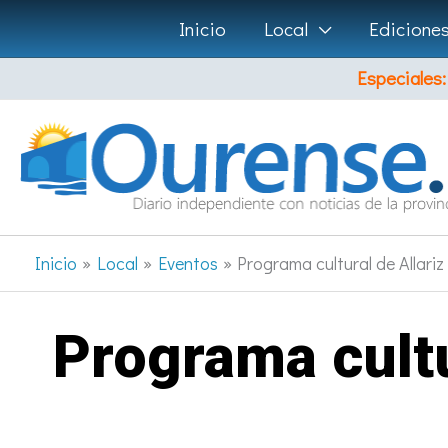
Ir
Inicio
Local
Edicione
al
Especiales:
contenido
Inicio
Local
Eventos
Programa cultural de Allariz
Programa cultu