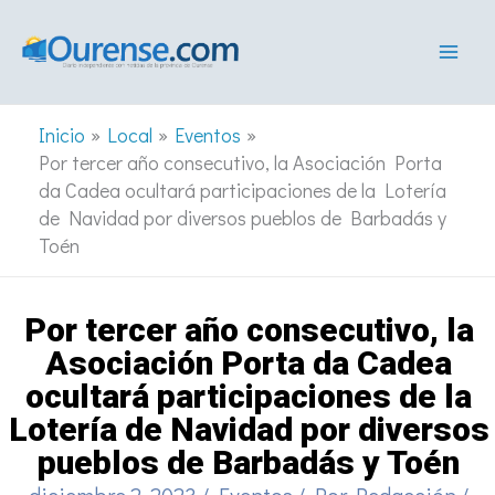
Ir
al
contenido
Inicio
Local
Eventos
Por tercer año consecutivo, la Asociación Porta
da Cadea ocultará participaciones de la Lotería
de Navidad por diversos pueblos de Barbadás y
Toén
Por tercer año consecutivo, la
Asociación Porta da Cadea
ocultará participaciones de la
Lotería de Navidad por diversos
pueblos de Barbadás y Toén
diciembre 2, 2023
/
Eventos
/ Por
Redacción
/