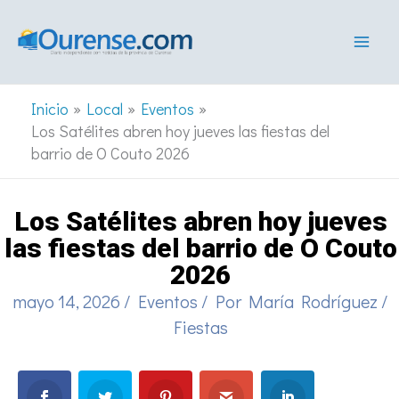
Ir
al
contenido
Inicio
Local
Eventos
Los Satélites abren hoy jueves las fiestas del
barrio de O Couto 2026
Los Satélites abren hoy jueves
las fiestas del barrio de O Couto
2026
mayo 14, 2026
/
Eventos
/ Por
María Rodríguez
/
Fiestas