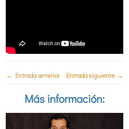
←
Entrada anterior
Entrada siguiente
→
Más información: