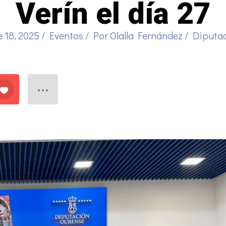
Verín el día 27
 18, 2025
/
Eventos
/ Por
Olalla Fernández
/
Diputa