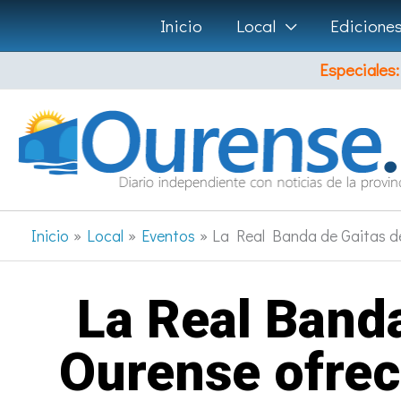
Ir
Inicio
Local
Edicione
al
Especiales:
contenido
Inicio
Local
Eventos
La Real Banda de Gaitas de
La Real Banda
Ourense ofrec