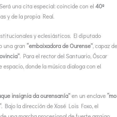
. Será una cita especial: coincide con el
40º
as y de la propia Real.
titucionales y eclesiásticos. El diputado
o una gran
“embaixadora de Ourense”
, capaz d
ovincia”
. Para el rector del Santuario, Óscar
 espacio, donde la música dialoga con el
uque insignia da ourensanía”
en un enclave
“mo
”
. Bajo la dirección de Xosé Lois Foxo, el
 de una marcha procesional de fuerte arraigo