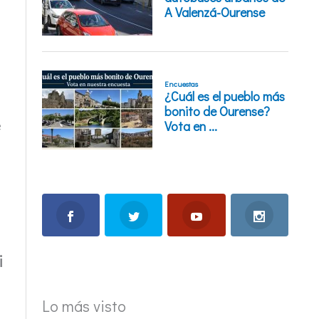
e
i
Lo más visto