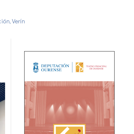
ción
,
Verín