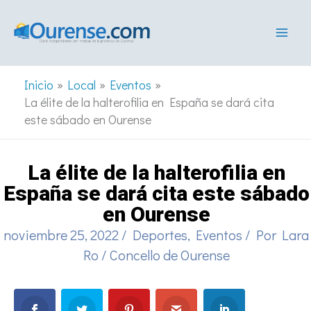
Ir
al
contenido
Inicio
Local
Eventos
La élite de la halterofilia en España se dará cita
este sábado en Ourense
La élite de la halterofilia en
España se dará cita este sábado
en Ourense
noviembre 25, 2022
/
Deportes
,
Eventos
/ Por
Lara
Ro
/
Concello de Ourense