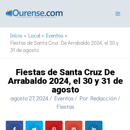
Ir
al
contenido
Inicio
Local
Eventos
Fiestas de Santa Cruz De Arrabaldo 2024, el 30 y
31 de agosto
Fiestas de Santa Cruz De
Arrabaldo 2024, el 30 y 31 de
agosto
agosto 27, 2024
/
Eventos
/ Por
Redacción
/
Fiestas