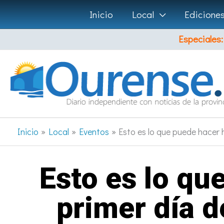
Ir
Inicio
Local
Edicione
al
Especiales:
contenido
Inicio
Local
Eventos
Esto es lo que puede hacer 
Esto es lo qu
primer día d