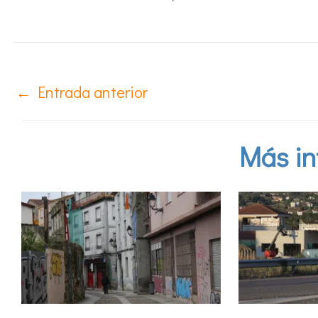
←
Entrada anterior
Más in