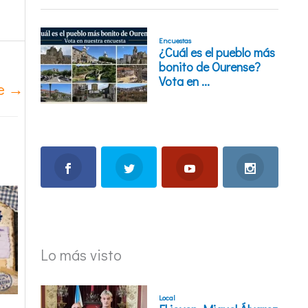
te
→
Lo más visto