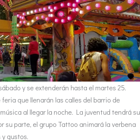
sábado y se extenderán hasta el martes 25.
eria que llenarán las calles del barrio de
e música al llegar la noche. La juventud tendrá su
 su parte, el grupo Tattoo animará la verbena
 y gustos.