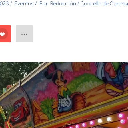
 2023
/
Eventos
/ Por
Redacción
/
Concello de Ourens