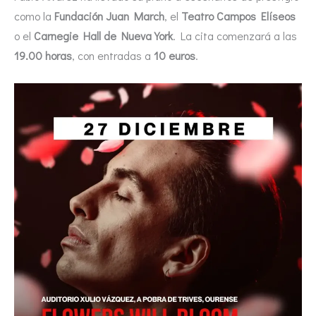
como la
Fundación Juan March
, el
Teatro Campos Elíseos
o el
Carnegie Hall de Nueva York
. La cita comenzará a las
19.00 horas
, con entradas a
10 euros
.