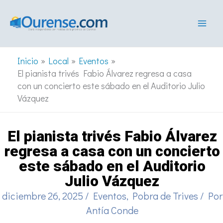
Ir
al
contenido
Inicio
Local
Eventos
El pianista trivés Fabio Álvarez regresa a casa
con un concierto este sábado en el Auditorio Julio
Vázquez
El pianista trivés Fabio Álvarez
regresa a casa con un concierto
este sábado en el Auditorio
Julio Vázquez
diciembre 26, 2025
/
Eventos
,
Pobra de Trives
/ Por
Antía Conde